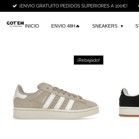
¡ENVIO GRATUITO PEDIDOS SUPERIORES A 100€!
Ir
al
contenido
INICIO
ENVIO 48H🔥
SNEAKERS
S
principal
¡Rebajado!