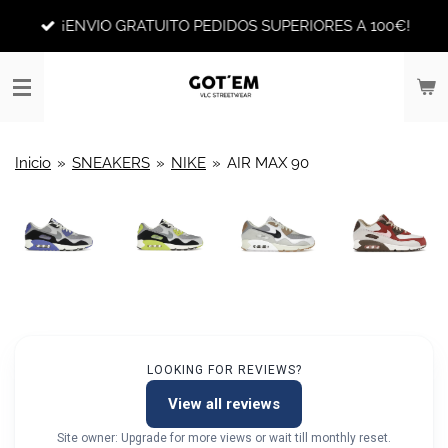
Ir
¡ENVIO GRATUITO PEDIDOS SUPERIORES A 100€!
al
contenido
principal
Inicio
»
SNEAKERS
»
NIKE
»
AIR MAX 90
LOOKING FOR REVIEWS?
View all reviews
Site owner: Upgrade for more views or wait till monthly reset.