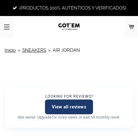
Ir
¡PRODUCTOS 100% AUTÉNTICOS Y VERIFICADOS!
al
contenido
principal
Inicio
»
SNEAKERS
»
AIR JORDAN
LOOKING FOR REVIEWS?
View all reviews
Site owner: Upgrade for more views or wait till monthly reset.