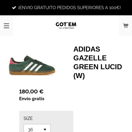
Ir
¡ENVIO GRATUITO PEDIDOS SUPERIORES A 100€!
al
contenido
principal
ADIDAS
GAZELLE
GREEN LUCID
(W)
180,00 €
Envío gratis
SIZE