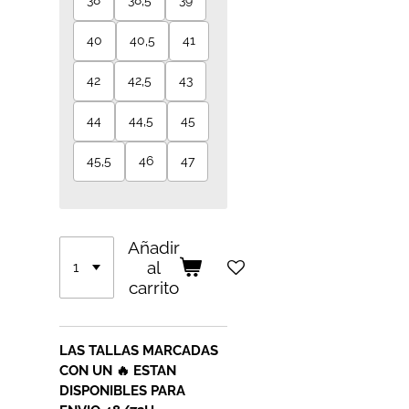
38
38,5
39
40
40,5
41
42
42,5
43
44
44,5
45
45,5
46
47
Añadir
al
carrito
LAS TALLAS MARCADAS
CON UN 🔥 ESTAN
DISPONIBLES PARA