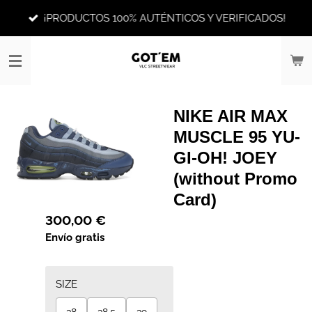
Ir
¡PRODUCTOS 100% AUTÉNTICOS Y VERIFICADOS!
al
contenido
principal
NIKE AIR MAX
MUSCLE 95 YU-
GI-OH! JOEY
(without Promo
Card)
300,00 €
Envío gratis
SIZE