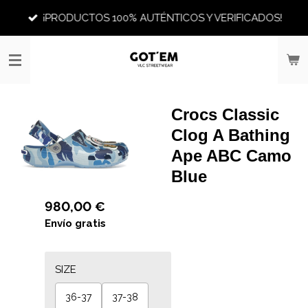
Ir
¡PRODUCTOS 100% AUTÉNTICOS Y VERIFICADOS!
al
contenido
principal
Crocs Classic
Clog A Bathing
Ape ABC Camo
Blue
980,00 €
Envío gratis
SIZE
36-37
37-38