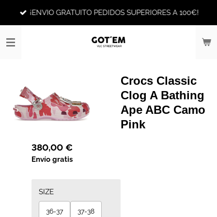
Ir
¡ENVIO GRATUITO PEDIDOS SUPERIORES A 100€!
al
contenido
principal
Crocs Classic
Clog A Bathing
Ape ABC Camo
Pink
380,00 €
Envío gratis
SIZE
36-37
37-38