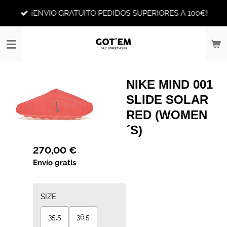
Ir
¡ENVIO GRATUITO PEDIDOS SUPERIORES A 100€!
al
contenido
principal
NIKE MIND 001
SLIDE SOLAR
RED (WOMEN
´S)
270,00 €
Envío gratis
SIZE
35,5
36,5