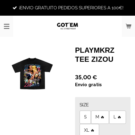
Ir
¡ENVIO GRATUITO PEDIDOS SUPERIORES A 100€!
al
contenido
principal
PLAYMKRZ
TEE ZIZOU
35,00 €
Envío gratis
SIZE
S
M 🔥
L 🔥
XL 🔥