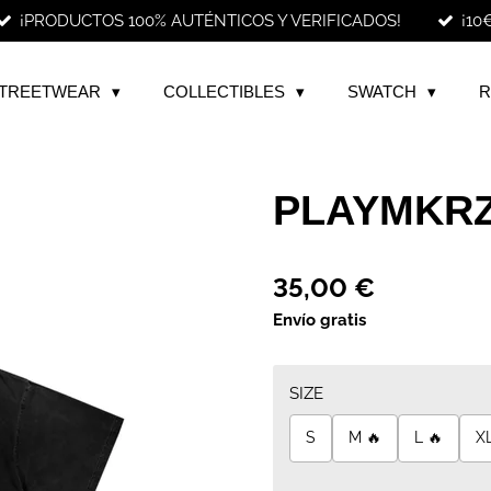
¡PRODUCTOS 100% AUTÉNTICOS Y VERIFICADOS!
¡10
TREETWEAR
COLLECTIBLES
SWATCH
R
PLAYMKRZ
35,00 €
Envío gratis
SIZE
S
M 🔥
L 🔥
XL