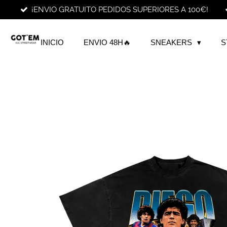
¡ENVIO GRATUITO PEDIDOS SUPERIORES A 100€!
Ir
al
contenido
INICIO
ENVIO 48H🔥
SNEAKERS
S
principal