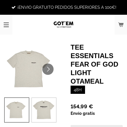
Ir
¡ENVIO GRATUITO PEDIDOS SUPERIORES A 100€!
al
contenido
principal
TEE
ESSENTIALS
FEAR OF GOD
LIGHT
OTAMEAL
48H
154,99 €
Envío gratis