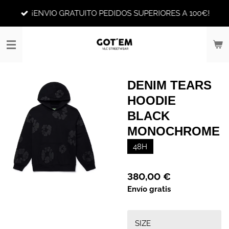
Ir
¡ENVIO GRATUITO PEDIDOS SUPERIORES A 100€!
al
contenido
principal
DENIM TEARS
HOODIE
BLACK
MONOCHROME
48H
380,00 €
Envío gratis
SIZE