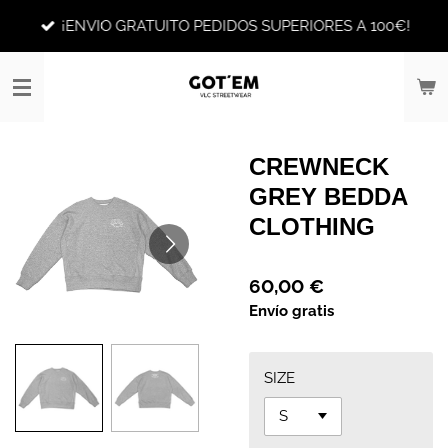
Ir
¡ENVIO GRATUITO PEDIDOS SUPERIORES A 100€!
al
contenido
principal
CREWNECK
GREY BEDDA
CLOTHING
60,00 €
Envío gratis
SIZE