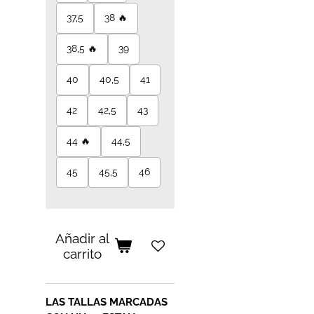
37,5
38 🔥
38,5 🔥
39
40
40,5
41
42
42,5
43
44 🔥
44,5
45
45,5
46
Añadir al
carrito
LAS TALLAS MARCADAS