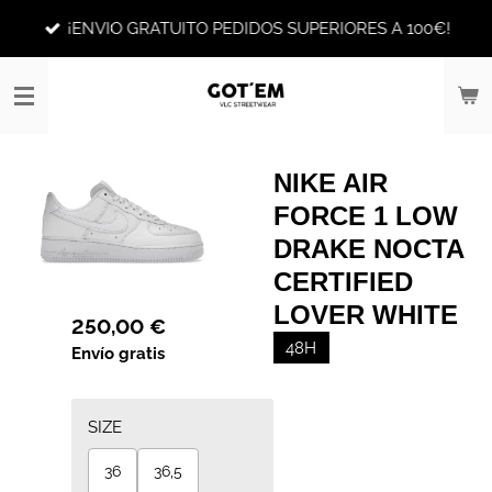
Ir
¡ENVIO GRATUITO PEDIDOS SUPERIORES A 100€!
al
contenido
principal
NIKE AIR
FORCE 1 LOW
DRAKE NOCTA
CERTIFIED
LOVER WHITE
250,00 €
48H
Envío gratis
SIZE
36
36,5