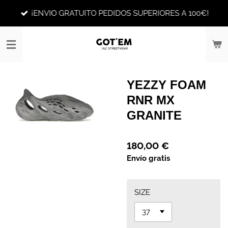
Ir
¡ENVIO GRATUITO PEDIDOS SUPERIORES A 100€!
al
contenido
principal
YEZZY FOAM
RNR MX
GRANITE
180,00 €
Envío gratis
SIZE