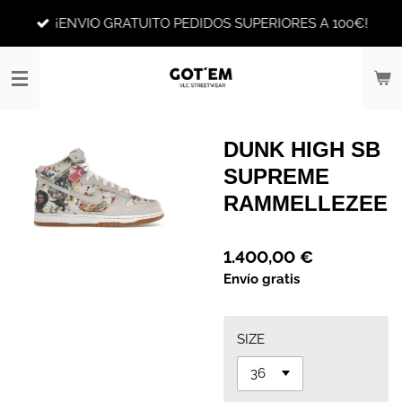
Ir
¡ENVIO GRATUITO PEDIDOS SUPERIORES A 100€!
al
contenido
principal
DUNK HIGH SB
SUPREME
RAMMELLEZEE
1.400,00 €
Envío gratis
SIZE