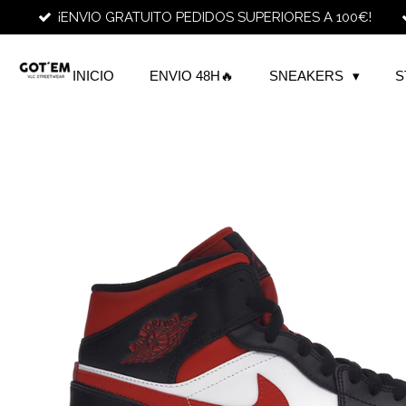
¡ENVIO GRATUITO PEDIDOS SUPERIORES A 100€!
Ir
al
contenido
INICIO
ENVIO 48H🔥
SNEAKERS
S
principal