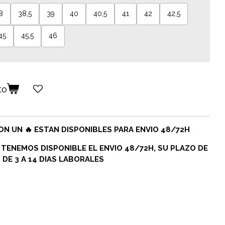
8
38,5
39
40
40,5
41
42
42,5
45
45,5
46
to
N UN 🔥 ESTAN DISPONIBLES PARA ENVIO 48/72H
 TENEMOS DISPONIBLE EL ENVIO 48/72H, SU PLAZO DE
DE 3 A 14 DIAS LABORALES