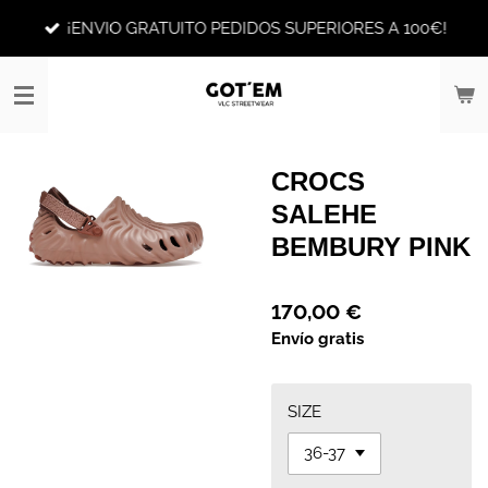
Ir
¡ENVIO GRATUITO PEDIDOS SUPERIORES A 100€!
al
contenido
principal
CROCS
SALEHE
BEMBURY PINK
170,00 €
Envío gratis
SIZE