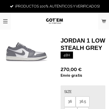
Ir
¡PRODUCTOS 100% AUTÉNTICOS Y VERIFICADOS!
al
contenido
principal
JORDAN 1 LOW
STEALH GREY
48H
270,00 €
Envío gratis
SIZE
36
36,5