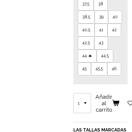
37,5
38
38,5
39
40
40,5
41
42
42,5
43
44 🔥
44,5
45
45,5
46
Añadir
al
carrito
LAS TALLAS MARCADAS