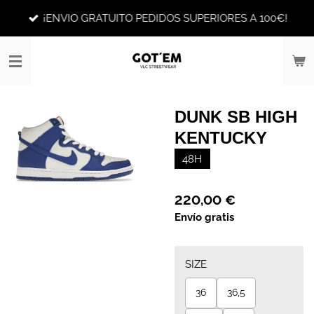
Ir
¡ENVIO GRATUITO PEDIDOS SUPERIORES A 100€!
al
contenido
principal
DUNK SB HIGH
KENTUCKY
48H
220,00 €
Envío gratis
SIZE
36
36,5