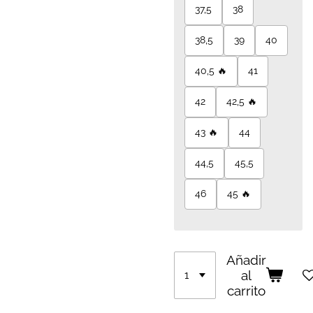
37,5
38
38,5
39
40
40,5 🔥
41
42
42,5 🔥
43 🔥
44
44,5
45,5
46
45 🔥
Añadir
al
carrito