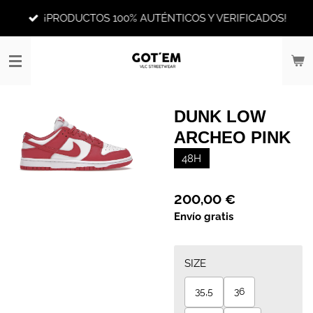
Ir
¡PRODUCTOS 100% AUTÉNTICOS Y VERIFICADOS!
al
contenido
principal
DUNK LOW
ARCHEO PINK
48H
200,00 €
Envío gratis
SIZE
35,5
36