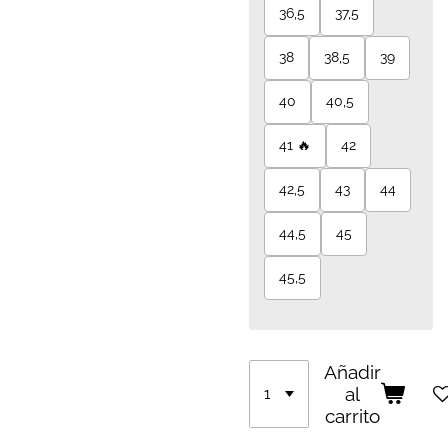
36,5
37,5
38
38,5
39
40
40,5
41 🔥
42
42,5
43
44
44,5
45
45,5
Añadir
al
carrito