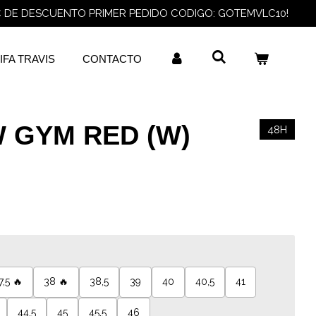
€ DE DESCUENTO PRIMER PEDIDO CODIGO: GOTEMVLC10!
IFA TRAVIS
CONTACTO
 GYM RED (W)
48H
7,5 🔥
38 🔥
38,5
39
40
40,5
41
44,5
45
45,5
46