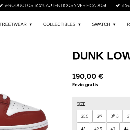
¡PRODUCTOS 100% AUTÉNTICOS Y VERIFICADOS!
¡10
TREETWEAR
COLLECTIBLES
SWATCH
R
DUNK LOW
190,00 €
Envío gratis
SIZE
35,5
36
36,5
3
42
42,5
43
44