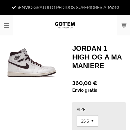
Ir
¡ENVIO GRATUITO PEDIDOS SUPERIORES A 100€!
al
contenido
principal
JORDAN 1
HIGH OG A MA
MANIERE
360,00 €
Envío gratis
SIZE