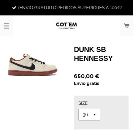
Ir
¡ENVIO GRATUITO PEDIDOS SUPERIORES A 100€!
al
contenido
principal
DUNK SB
HENNESSY
650,00 €
Envío gratis
SIZE