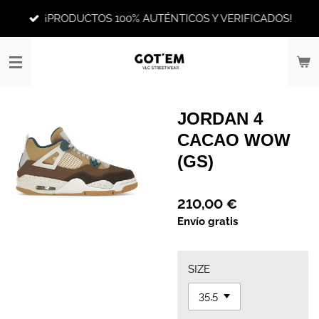
Ir
¡PRODUCTOS 100% AUTÉNTICOS Y VERIFICADOS!
al
contenido
principal
JORDAN 4
CACAO WOW
(GS)
210,00 €
Envío gratis
SIZE