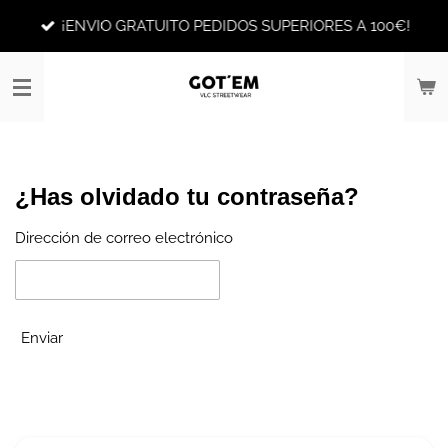
Ir
¡ENVIO GRATUITO PEDIDOS SUPERIORES A 100€!
al
contenido
principal
¿Has olvidado tu contraseña?
Dirección de correo electrónico
Enviar